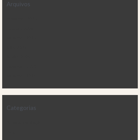
Arquivos
novembro 2025
outubro 2025
setembro 2025
julho 2025
janeiro 2025
dezembro 2024
setembro 2024
Categorias
Artes & Inspiração
Blog