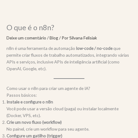
Ir
para
o
conteúdo
O que é o n8n?
Deixe um comentário
/
Blog
/ Por
Silvana Felisiak
n8n é uma ferramenta de automação
low-code / no-code
que
permite criar fluxos de trabalho automatizados, integrando várias
APIs e serviços, inclusive APIs de inteligência artificial (como
OpenAI, Google, etc).
Como usar o n8n para criar um agente de IA?
Passos básicos:
Instale e configure o n8n
Você pode usar a versão cloud (paga) ou instalar localmente
(Docker, VPS, etc).
Crie um novo fluxo (workflow)
No painel, crie um workflow para seu agente.
Configure um gatilho (trigger)