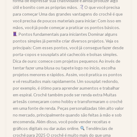
forma de expressar sua criatividade e ainda produzir algo
útil e bonito com as próprias mãos.
O que você precisa
para começar Uma das grandes vantagens do crochê é que
você precisa de poucos materiais para iniciar: Com isso em
mãos, você já pode começar a praticar os pontos básicos.
Pontos fundamentais para iniciantes Dominar alguns
pontos simples já permite criar diversos projetos. Veja os
principais: Com esses pontos, você já consegue fazer desde
porta-copos e sousplats até cachecóis e bolsas simples.
Dica de ouro: comece com projetos pequenos Ao invés de
tentar fazer uma blusa ou tapete logo no início, escolha
projetos menores e rápidos. Assim, você pratica os pontos
e vê resultados mais rapidamente. Um sousplat redondo,
por exemplo, é ótimo para aprender aumentos e trabalhar
em espiral. Crochê também pode ser renda extra Muitas
artesãs começaram como hobby e transformaram o crochê
em uma fonte de renda. Peças personalizadas têm alto valor
no mercado, principalmente quando são feitas à mão e sob
encomenda. Além disso, você pode vender receitas e
gráficos digitais ou dar aulas online.
Tendências de
crochê para 2025 O crochê é muito mais do que uma