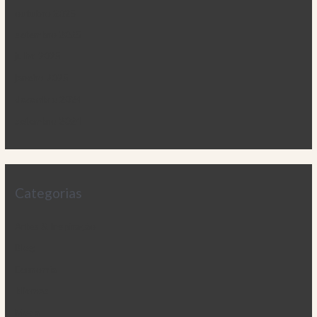
outubro 2025
setembro 2025
julho 2025
janeiro 2025
dezembro 2024
setembro 2024
Categorias
Artes & Inspiração
Blog
Economia
Idiomas
Moda