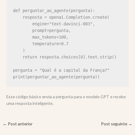
def perguntar_ao_agente(pergunta):

    resposta = openai.Completion.create(

        engine="text-davinci-003",

        prompt=pergunta,

        max_tokens=100,

        temperature=0.7

    )

    return resposta.choices[0].text.strip()

pergunta = "Qual é a capital da França?"

Esse código básico envia a pergunta para o modelo GPT e recebe
uma resposta inteligente.
←
Post anterior
Post seguinte
→