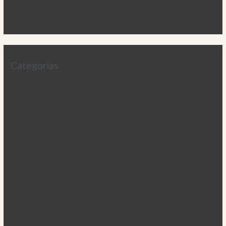
setembro 2024
Categorias
Artes & Inspiração
Blog
Economia
Idiomas
Moda
Neurociência
Produtividade
Tecnologia
Viagens