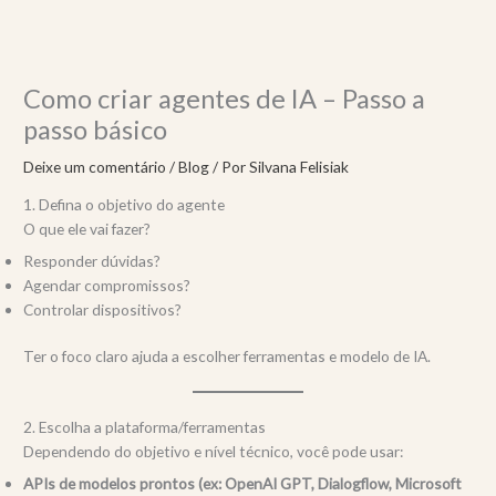
Ir
para
o
conteúdo
Como criar agentes de IA – Passo a
passo básico
Deixe um comentário
/
Blog
/ Por
Silvana Felisiak
1. Defina o objetivo do agente
O que ele vai fazer?
Responder dúvidas?
Agendar compromissos?
Controlar dispositivos?
Ter o foco claro ajuda a escolher ferramentas e modelo de IA.
2. Escolha a plataforma/ferramentas
Dependendo do objetivo e nível técnico, você pode usar:
APIs de modelos prontos (ex: OpenAI GPT, Dialogflow, Microsoft