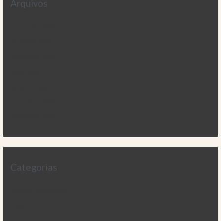
Arquivos
novembro 2025
outubro 2025
setembro 2025
julho 2025
janeiro 2025
dezembro 2024
setembro 2024
Categorias
Artes & Inspiração
Blog
Economia