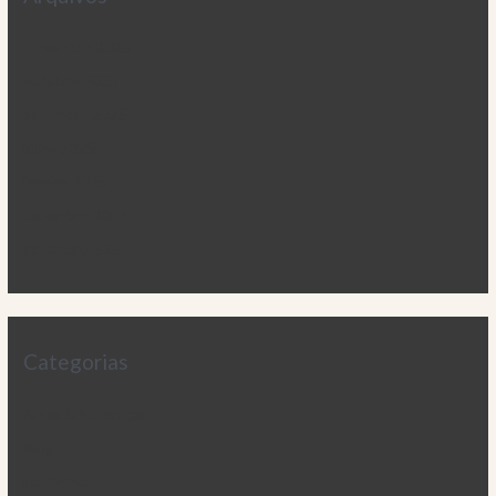
novembro 2025
outubro 2025
setembro 2025
julho 2025
janeiro 2025
dezembro 2024
setembro 2024
Categorias
Artes & Inspiração
Blog
Economia